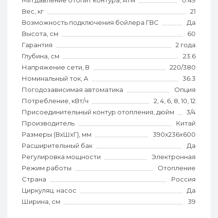
Min давление отопит контура, Атм
0.49
Вес, кг
21
Возможность подключения бойлера ГВС
Да
Высота, см
60
Гарантия
2 года
Глубина, см
23.6
Напряжение сети, В
220/380
Номинальный ток, A
36.3
Погодозависимая автоматика
Опция
Потребление, кВт/ч
2, 4, 6, 8, 10, 12
Присоединительный контур отопления, дюйм
3/4
Производитель
Китай
Размеры (ВхШхГ), мм
390x236x600
Расширительный бак
Да
Регулировка мощности
Электронная
Режим работы
Отопление
Страна
Россия
Циркуляц. насос
Да
Ширина, см
39