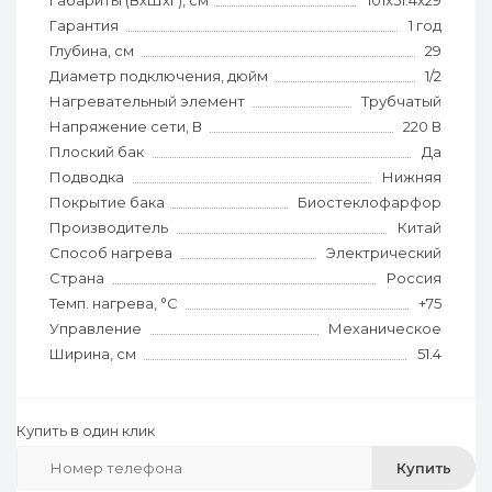
Габариты (ВхШхГ), см
101x51.4x29
Гарантия
1 год
Глубина, см
29
Диаметр подключения, дюйм
1/2
Нагревательный элемент
Трубчатый
Напряжение сети, В
220 В
Плоский бак
Да
Подводка
Нижняя
Покрытие бака
Биостеклофарфор
Производитель
Китай
Способ нагрева
Электрический
Страна
Россия
Темп. нагрева, °С
+75
Управление
Механическое
Ширина, см
51.4
Купить в один клик
Купить