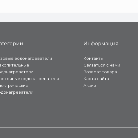
атегории
Информация
азовые водонагреватели
Контакты
акопительные
Связаться с нами
одонагреватели
Возврат товара
роточные водонагреватели
Карта сайта
лектрические
Акции
одонагреватели