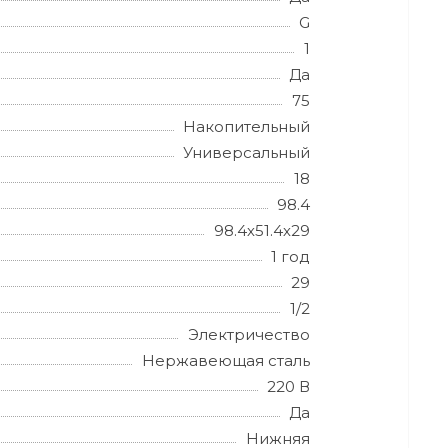
G
1
Да
75
Накопительный
Универсальный
18
98.4
98.4х51.4х29
1 год
29
1/2
Электричество
Нержавеющая сталь
220 В
Да
Нижняя