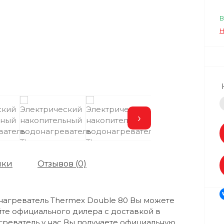
В
Н
›
ики
Отзывов (0)
нагреватель Thermex Double 80 Вы можете
йте официального дилера с доставкой в
греватель у нас Вы получаете официальную