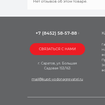
Нет отзывов об этом товаре.
+7 (8452) 58-57-88
К
Г
СВЯЗАТЬСЯ С НАМИ
Н
в
П
г. Саратов, ул. Большая
Э
Садовая 153/163
в
mail@kupit-vodonagrevatel.ru