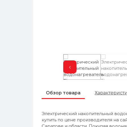
‹
Обзор товара
Характерист
Электрический накопительный водо
купить по цене производителя на са
Саратове и области. Покупая водона