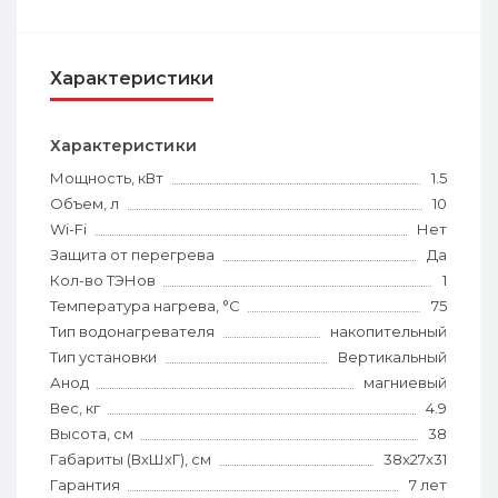
Характеристики
Характеристики
Мощность, кВт
1.5
Объем, л
10
Wi-Fi
Нет
Защита от перегрева
Да
Кол-во ТЭНов
1
Температура нагрева, °С
75
Тип водонагревателя
накопительный
Тип установки
Вертикальный
Анод
магниевый
Вес, кг
4.9
Высота, см
38
Габариты (ВхШхГ), см
38x27x31
Гарантия
7 лет