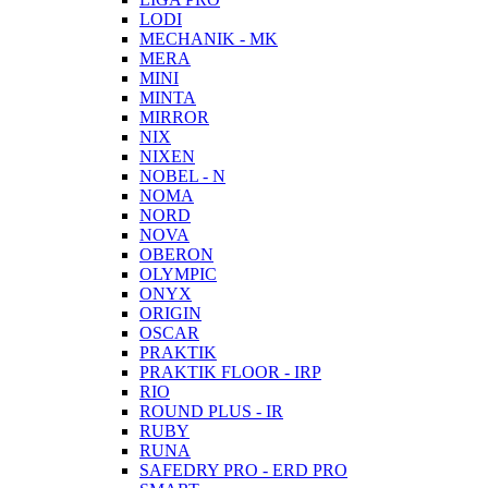
LODI
MECHANIK - MK
MERA
MINI
MINTA
MIRROR
NIX
NIXEN
NOBEL - N
NOMA
NORD
NOVA
OBERON
OLYMPIC
ONYX
ORIGIN
OSCAR
PRAKTIK
PRAKTIK FLOOR - IRP
RIO
ROUND PLUS - IR
RUBY
RUNA
SAFEDRY PRO - ERD PRO