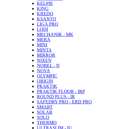
KELPIE
KING
KREDO
KSANTO
LIGA PRO
LODI
MECHANIK - MK
MERA
MINI
MINTA
MIRROR
NIXEN
NOBEL - N
NOVA
OLYMPIC
ORIGIN
PRAKTIK
PRAKTIK FLOOR - IRP
ROUND PLUS - IR
SAFEDRY PRO - ERD PRO
SMART
SOLAR
SOLO
THERMO
ULTRASLIM - IU