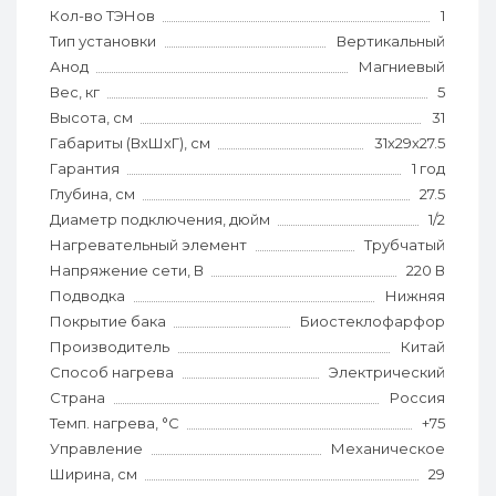
Кол-во ТЭНов
1
Тип установки
Вертикальный
Анод
Магниевый
Вес, кг
5
Высота, см
31
Габариты (ВхШхГ), см
31х29х27.5
Гарантия
1 год
Глубина, см
27.5
Диаметр подключения, дюйм
1/2
Нагревательный элемент
Трубчатый
Напряжение сети, В
220 В
Подводка
Нижняя
Покрытие бака
Биостеклофарфор
Производитель
Китай
Способ нагрева
Электрический
Страна
Россия
Темп. нагрева, °С
+75
Управление
Механическое
Ширина, см
29