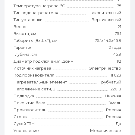
Температура нагрева, °С
75
Тип водонагревателя
Накопительный
Тип установки
Вертикальный
Вес, кг
21
Высота, см
75.1
Габариты (ВхШхГ), см
75.1х44.5х45.9
Гарантия
2 года
Глубина, см
45.9
Диаметр подключения, дюйм
1/2
Источник нагрева
Электричество
Код производителя
111 023
Нагревательный элемент
Трубчатый
Напряжение сети, В
220 В
Подводка
Нижняя
Покрытие бака
Эмаль
Производитель
Россия
Страна
Россия
Сухой ТЭН
Да
Управление
Механическое