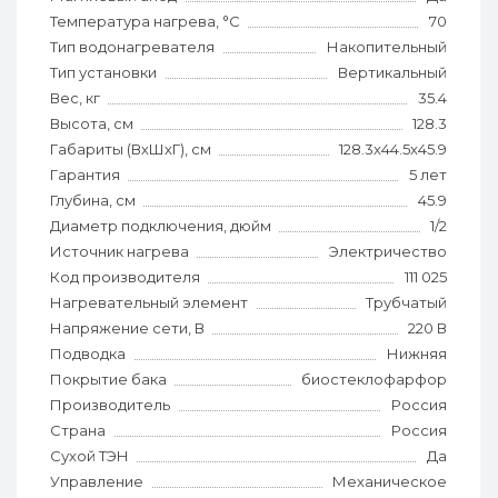
Температура нагрева, °С
70
Тип водонагревателя
Накопительный
Тип установки
Вертикальный
Вес, кг
35.4
Высота, см
128.3
Габариты (ВхШхГ), см
128.3x44.5x45.9
Гарантия
5 лет
Глубина, см
45.9
Диаметр подключения, дюйм
1/2
Источник нагрева
Электричество
Код производителя
111 025
Нагревательный элемент
Трубчатый
Напряжение сети, В
220 В
Подводка
Нижняя
Покрытие бака
биостеклофарфор
Производитель
Россия
Страна
Россия
Сухой ТЭН
Да
Управление
Механическое