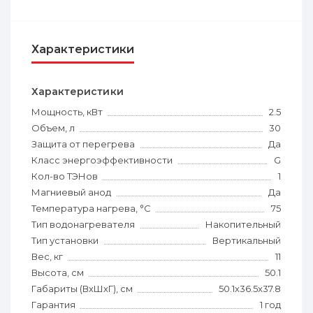
Характеристики
Характеристики
Мощность, кВт
2.5
Объем, л
30
Защита от перегрева
Да
Класс энергоэффективности
G
Кол-во ТЭНов
1
Магниевый анод
Да
Температура нагрева, °С
75
Тип водонагревателя
Накопительный
Тип установки
Вертикальный
Вес, кг
11
Высота, см
50.1
Габариты (ВхШхГ), см
50.1x36.5x37.8
Гарантия
1 год