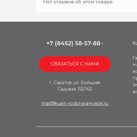
Нет отзывов об этом товаре.
+7 (8452) 58-57-88
К
Г
СВЯЗАТЬСЯ С НАМИ
Н
в
П
г. Саратов, ул. Большая
Э
Садовая 153/163
в
mail@kupit-vodonagrevatel.ru