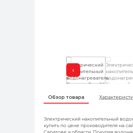
‹
Обзор товара
Характерист
Электрический накопительный водон
купить по цене производителя на са
Саратове и области. Покупая водона