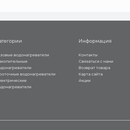
атегории
Информация
азовые водонагреватели
Контакты
акопительные
Связаться с нами
одонагреватели
Возврат товара
роточные водонагреватели
Карта сайта
лектрические
Акции
одонагреватели