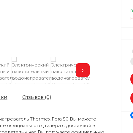
В
Н
›
ики
Отзывов (0)
агреватель Thermex Fora 50 Вы можете
йте официального дилера с доставкой в
греватель у нас Вы получаете официальную