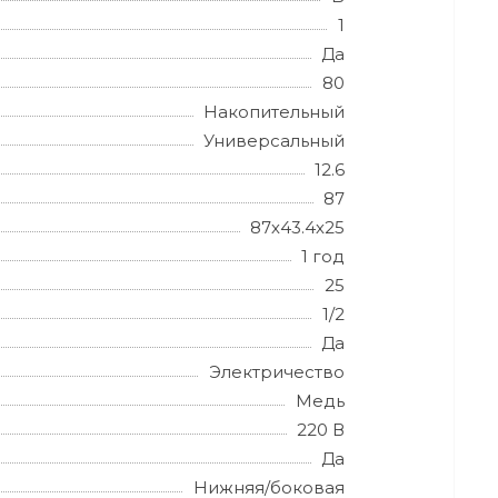
1
Да
80
Накопительный
Универсальный
12.6
87
87х43.4х25
1 год
25
1/2
Да
Электричество
Медь
220 В
Да
Нижняя/боковая