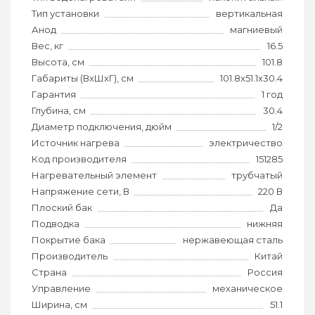
Тип установки
вертикальная
Анод
магниевый
Вес, кг
16.5
Высота, см
101.8
Габариты (ВхШхГ), см
101.8x51.1x30.4
Гарантия
1 год
Глубина, см
30.4
Диаметр подключения, дюйм
1/2
Источник нагрева
электричество
Код производителя
151285
Нагревательный элемент
трубчатый
Напряжение сети, В
220 В
Плоский бак
Да
Подводка
нижняя
Покрытие бака
нержавеющая сталь
Производитель
Китай
Страна
Россия
Управление
механическое
Ширина, см
51.1